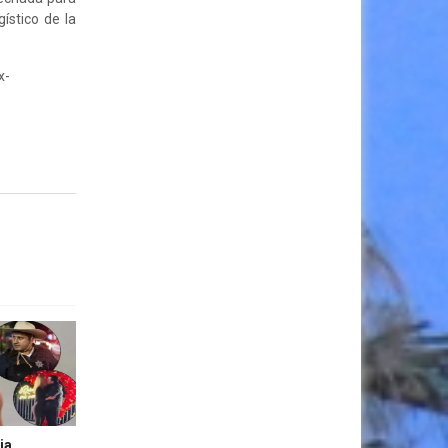
ístico de la
x-
ia