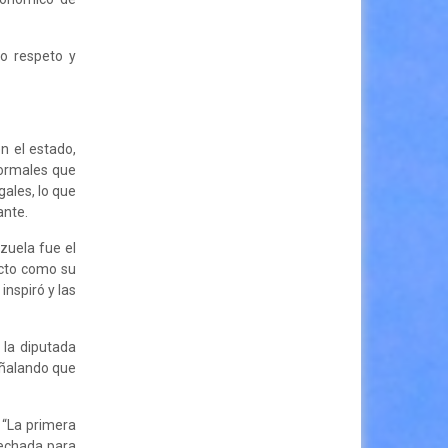
o respeto y
n el estado,
formales que
ales, lo que
ante.
zuela fue el
ecto como su
inspiró y las
 la diputada
señalando que
 “La primera
 echada para