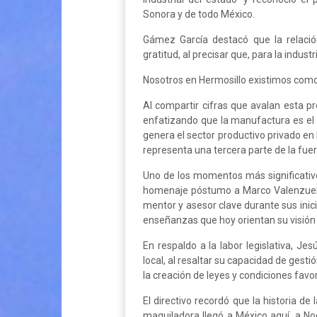
Sonora y de todo México.
Gámez García destacó que la relació
gratitud, al precisar que, para la indu
Nosotros en Hermosillo existimos como 
Al compartir cifras que avalan esta pr
enfatizando que la manufactura es el
genera el sector productivo privado en
representa una tercera parte de la fuer
Uno de los momentos más significativo
homenaje póstumo a Marco Valenzuela,
mentor y asesor clave durante sus inici
enseñanzas que hoy orientan su visión h
En respaldo a la labor legislativa, J
local, al resaltar su capacidad de gest
la creación de leyes y condiciones fav
El directivo recordó que la historia d
maquiladora llegó a México aquí, a N