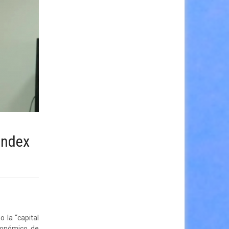
 Index
o la “capital
económico de