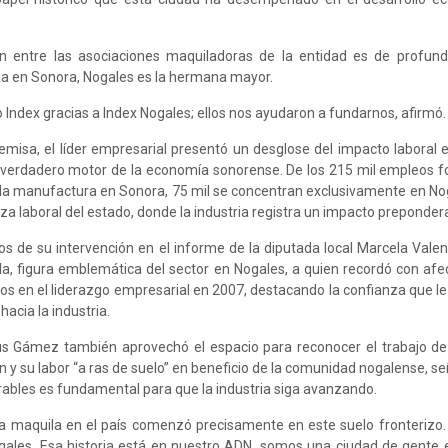
n entre las asociaciones maquiladoras de la entidad es de profund
stria en Sonora, Nogales es la hermana mayor.
Index gracias a Index Nogales; ellos nos ayudaron a fundarnos, afirmó.
emisa, el líder empresarial presentó un desglose del impacto laboral e
 verdadero motor de la economía sonorense. De los 215 mil empleos 
 la manufactura en Sonora, 75 mil se concentran exclusivamente en Nog
za laboral del estado, donde la industria registra un impacto preponder
s de su intervención en el informe de la diputada local Marcela Valen
 figura emblemática del sector en Nogales, a quien recordó con af
os en el liderazgo empresarial en 2007, destacando la confianza que le 
acia la industria.
esús Gámez también aprovechó el espacio para reconocer el trabajo de
ión y su labor “a ras de suelo” en beneficio de la comunidad nogalense, 
orables es fundamental para que la industria siga avanzando.
e la maquila en el país comenzó precisamente en este suelo fronterizo.
ogales. Esa historia está en nuestro ADN, somos una ciudad de gente