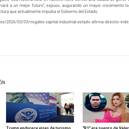
levará a un mejor futuro”, expuso, augurando un mayor crecimiento log
ctura que actualmente impulsa el Gobierno del Estado.
es/2026/03/03/nogales-capital-industrial-estado-afirma-director-inde
IÓN
Trump endurece visas de turismo
"R1" era suegro de Valer