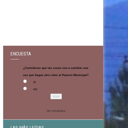
ENCUESTA
¿Consideras que las cosas van a cambiar una
vez que llegue otro color al Palacio Municipal?
SI
NO
Ver resultados
LAS MÁS LEÍDAS