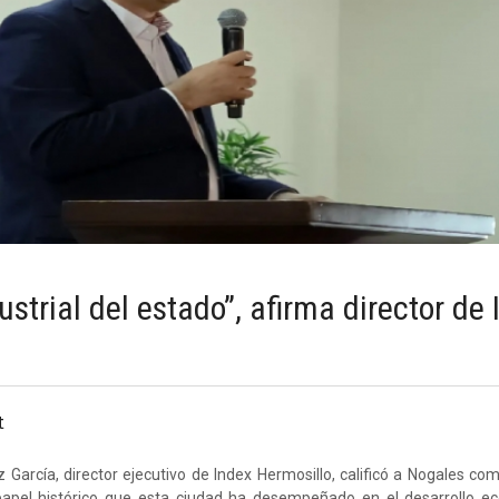
ustrial del estado”, afirma director de
t
 García, director ejecutivo de Index Hermosillo, calificó a Nogales com
l papel histórico que esta ciudad ha desempeñado en el desarrollo 