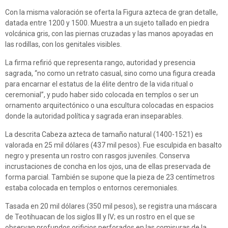
Con la misma valoración se oferta la Figura azteca de gran detalle,
datada entre 1200 y 1500. Muestra a un sujeto tallado en piedra
volcánica gris, con las piernas cruzadas y las manos apoyadas en
las rodillas, con los genitales visibles.
La firma refirió que representa rango, autoridad y presencia
sagrada, “no como un retrato casual, sino como una figura creada
para encarnar el estatus de la élite dentro de la vida ritual o
ceremonial”, y pudo haber sido colocada en templos o ser un
ornamento arquitectónico o una escultura colocadas en espacios
donde la autoridad política y sagrada eran inseparables.
La descrita Cabeza azteca de tamaño natural (1400-1521) es
valorada en 25 mil dólares (437 mil pesos). Fue esculpida en basalto
negro y presenta un rostro con rasgos juveniles. Conserva
incrustaciones de concha en los ojos, una de ellas preservada de
forma parcial. También se supone que la pieza de 23 centímetros
estaba colocada en templos o entornos ceremoniales.
Tasada en 20 mil dólares (350 mil pesos), se registra una máscara
de Teotihuacan de los siglos III y IV; es un rostro en el que se
observan profundos orificios perforados en las comisuras de la