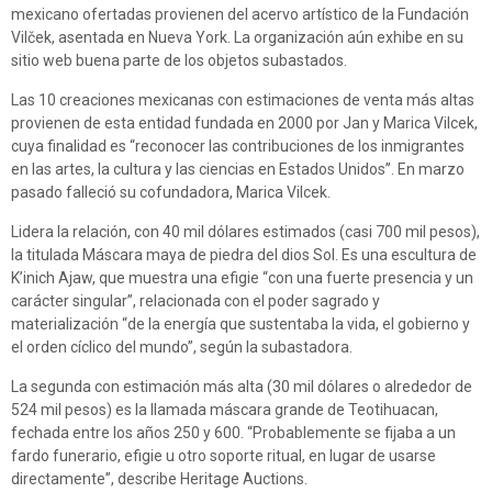
mexicano ofertadas provienen del acervo artístico de la Fundación
Vilček, asentada en Nueva York. La organización aún exhibe en su
sitio web buena parte de los objetos subastados.
Las 10 creaciones mexicanas con estimaciones de venta más altas
provienen de esta entidad fundada en 2000 por Jan y Marica Vilcek,
cuya finalidad es “reconocer las contribuciones de los inmigrantes
en las artes, la cultura y las ciencias en Estados Unidos”. En marzo
pasado falleció su cofundadora, Marica Vilcek.
Lidera la relación, con 40 mil dólares estimados (casi 700 mil pesos),
la titulada Máscara maya de piedra del dios Sol. Es una escultura de
K’inich Ajaw, que muestra una efigie “con una fuerte presencia y un
carácter singular”, relacionada con el poder sagrado y
materialización “de la energía que sustentaba la vida, el gobierno y
el orden cíclico del mundo”, según la subastadora.
La segunda con estimación más alta (30 mil dólares o alrededor de
524 mil pesos) es la llamada máscara grande de Teotihuacan,
fechada entre los años 250 y 600. “Probablemente se fijaba a un
fardo funerario, efigie u otro soporte ritual, en lugar de usarse
directamente”, describe Heritage Auctions.