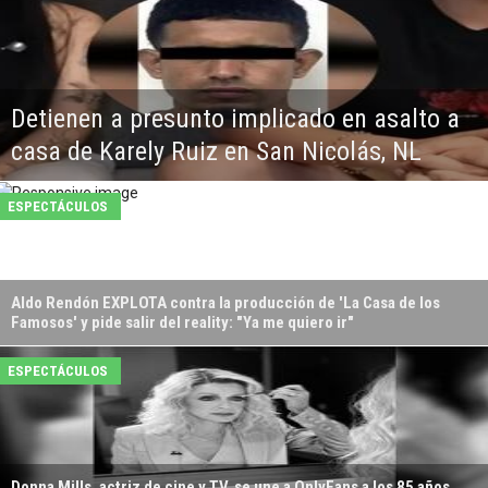
Detienen a presunto implicado en asalto a
casa de Karely Ruiz en San Nicolás, NL
ESPECTÁCULOS
Aldo Rendón EXPLOTA contra la producción de 'La Casa de los
Famosos' y pide salir del reality: "Ya me quiero ir"
ESPECTÁCULOS
Donna Mills, actriz de cine y TV, se une a OnlyFans a los 85 años