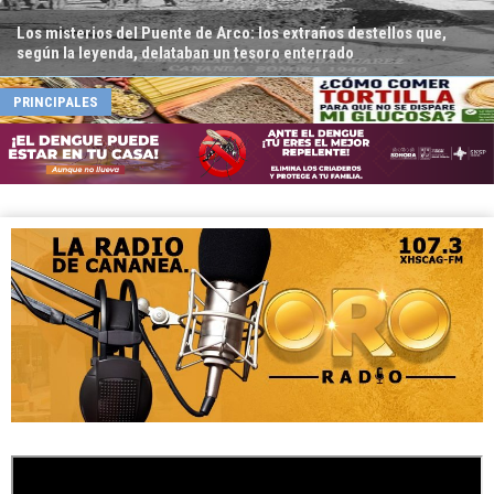
Los misterios del Puente de Arco: los extraños destellos que,
según la leyenda, delataban un tesoro enterrado
PRINCIPALES
No solo el azúcar: tortillas, arroz y pastas también pueden elevar
la glucosa, advierte entrenador
PRINCIPALES
Alcohólicos Anónimos realizará Congreso de Área Sonora Norte
en Cananea; llevan 48 años brindando apoyo a la comunidad