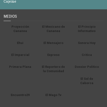
Cajeme
MEDIOS
Proyección
El Mexicano de
El Principio
Cananea
Cananea
Informativo
Ehui
El Mensajero
Sonora Hoy
El Imparcial
Expreso
Critica
Primera Plana
El Reportero de
Dossier Político
la Comunidad
El Sol de
Caborca
Encuentro29
El Mago Tv