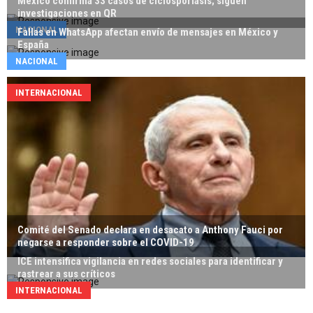
México confirma 33 casos de ciclosporiasis; siguen
investigaciones en QR
NACIONAL
Fallas en WhatsApp afectan envío de mensajes en México y
España
NACIONAL
INTERNACIONAL
Comité del Senado declara en desacato a Anthony Fauci por
negarse a responder sobre el COVID-19
ICE intensifica vigilancia en redes sociales para identificar y
rastrear a sus críticos
INTERNACIONAL