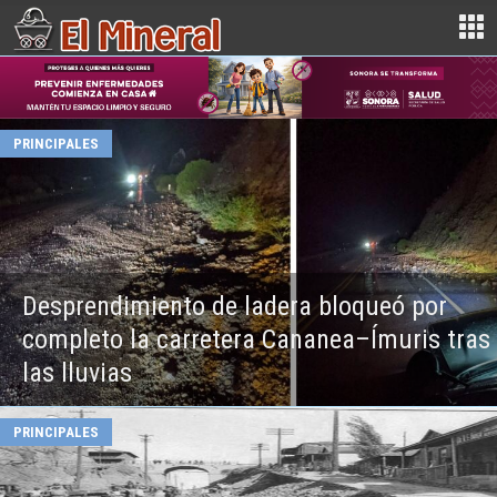
PRINCIPALES
Desprendimiento de ladera bloqueó por
completo la carretera Cananea–Ímuris tras
las lluvias
PRINCIPALES