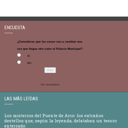
ENCUESTA
¿Consideras que las cosas van a cambiar una
vez que llegue otro color al Palacio Municipal?
SI
NO
Ver resultados
LAS MÁS LEÍDAS
Los misterios del Puente de Arco: los extraños
destellos que, según la leyenda, delataban un tesoro
enterrado