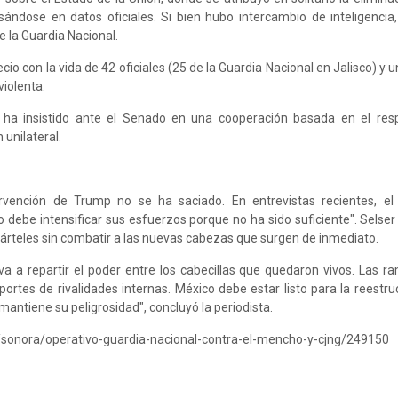
ándose en datos oficiales. Si bien hubo intercambio de inteligencia,
e la Guardia Nacional.
o con la vida de 42 oficiales (25 de la Guardia Nacional en Jalisco) y u
violenta.
 ha insistido ante el Senado en una cooperación basada en el res
 unilateral.
rvención de Trump no se ha saciado. En entrevistas recientes, el
 debe intensificar sus esfuerzos porque no ha sido suficiente". Selser 
cárteles sin combatir a las nuevas cabezas que surgen de inmediato.
 a repartir el poder entre los cabecillas que quedaron vivos. Las ra
ortes de rivalidades internas. México debe estar listo para la reestru
ntiene su peligrosidad", concluyó la periodista.
/sonora/operativo-guardia-nacional-contra-el-mencho-y-cjng/249150