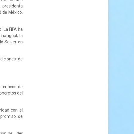
a presidenta
d de México,
. La FIFA ha
ha igual, la
ló Selser en
diciones de
 críticos de
oncretos del
ridad con el
mpromiso de
ón del líder