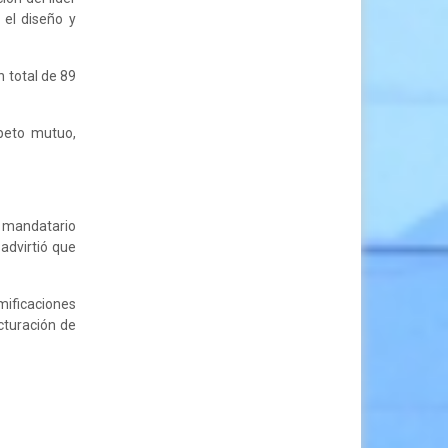
 el diseño y
n total de 89
peto mutuo,
 mandatario
advirtió que
mificaciones
cturación de