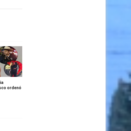
ia
isco ordenó