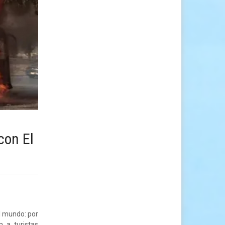
con El
l mundo: por
n a turistas