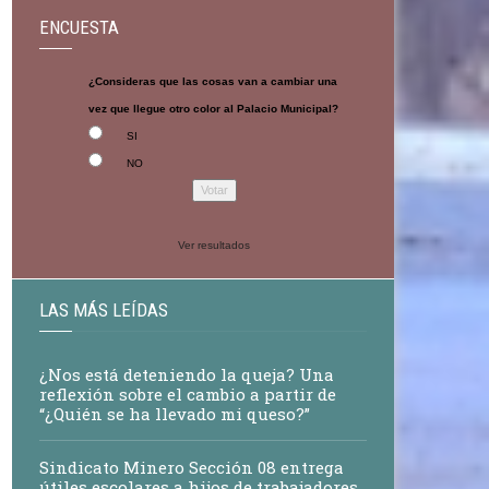
ENCUESTA
¿Consideras que las cosas van a cambiar una
vez que llegue otro color al Palacio Municipal?
SI
NO
Ver resultados
LAS MÁS LEÍDAS
¿Nos está deteniendo la queja? Una
reflexión sobre el cambio a partir de
“¿Quién se ha llevado mi queso?”
Sindicato Minero Sección 08 entrega
útiles escolares a hijos de trabajadores