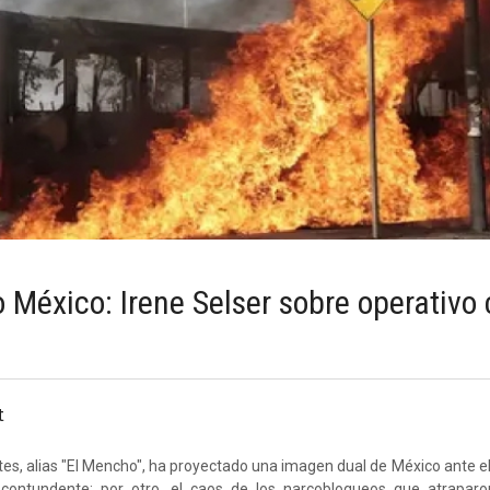
 México: Irene Selser sobre operativo 
t
s, alias "El Mencho", ha proyectado una imagen dual de México ante e
 contundente; por otro, el caos de los narcobloqueos que atraparo