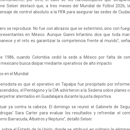
rene Selser destacó que, a tres meses del Mundial de Fútbol 2026, l
saje de control absoluto a la FIFA para asegurar las sedes de Ciuda
ero se reproduce. No fue con abrazos que se exterminó, sino con fuego
presentantes en México. Aunque Gianni Infantino dice que toda marc
manece y el reto es garantizar la competencia frente al mundo", seña
de 1986, cuando Colombia cedió la sede a México por falta de con
 mexicano busca disipar mediante operativos de alto impacto.
os en el Mundial
eriodista es que el operativo en Tapalpa fue precipitado por informes
scendidos, el Pentágono y la CIA advirtieron a la Sedena sobre planes c
erpetrar atentados en Guadalajara durante la justa deportiva.
tuar ya contra la cabeza. El domingo se reunió el Gabinete de Segu
drogas' Sara Carter para evaluar los resultados y refrendar el co
mo Barracuda, Albatros y Neptuno", detalló Selser.
obre el Estado de la Unión, donde se atribuyó en solitario la eliminaci