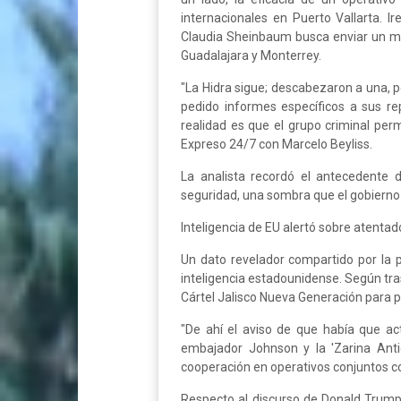
internacionales en Puerto Vallarta. I
Claudia Sheinbaum busca enviar un men
Guadalajara y Monterrey.
"La Hidra sigue; descabezaron a una, p
pedido informes específicos a sus re
realidad es que el grupo criminal per
Expreso 24/7 con Marcelo Beyliss.
La analista recordó el antecedente 
seguridad, una sombra que el gobierno
Inteligencia de EU alertó sobre atentad
Un dato revelador compartido por la p
inteligencia estadounidense. Según tra
Cártel Jalisco Nueva Generación para p
"De ahí el aviso de que había que ac
embajador Johnson y la 'Zarina Anti
cooperación en operativos conjuntos co
Respecto al discurso de Donald Trump s