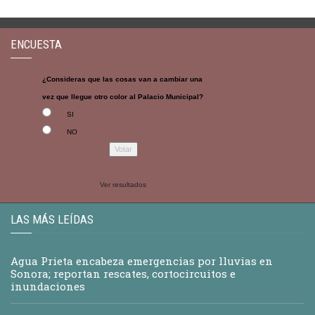
ENCUESTA
¿Consideras que las cosas van a cambiar una
vez que llegue otro color al Palacio Municipal?
SI
NO
Ver resultados
LAS MÁS LEÍDAS
Agua Prieta encabeza emergencias por lluvias en
Sonora; reportan rescates, cortocircuitos e
inundaciones