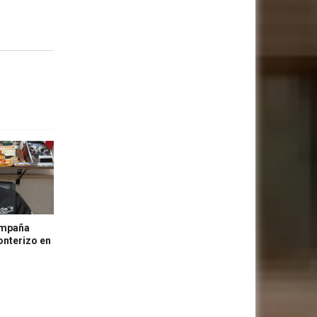
ampaña
onterizo en