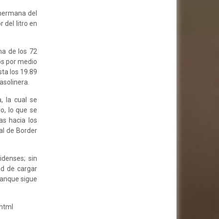
 hermana del
 del litro en
ma de los 72
os por medio
sta los 19.89
asolinera.
, la cual se
o, lo que se
as hacia los
al de Border
denses; sin
ad de cargar
 tanque sigue
html