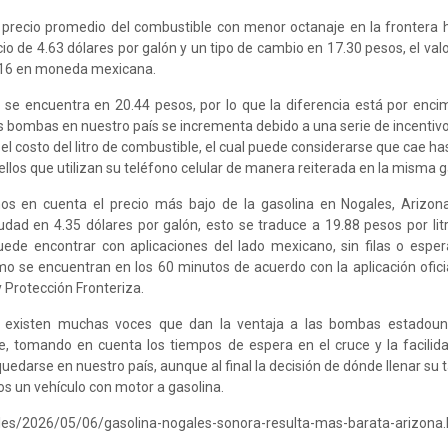
precio promedio del combustible con menor octanaje en la frontera
o de 4.63 dólares por galón y un tipo de cambio en 17.30 pesos, el valor
.16 en moneda mexicana.
 se encuentra en 20.44 pesos, por lo que la diferencia está por enci
as bombas en nuestro país se incrementa debido a una serie de incentiv
 el costo del litro de combustible, el cual puede considerarse que cae ha
ellos que utilizan su teléfono celular de manera reiterada en la misma g
s en cuenta el precio más bajo de la gasolina en Nogales, Arizona
iudad en 4.35 dólares por galón, esto se traduce a 19.88 pesos por litr
ede encontrar con aplicaciones del lado mexicano, sin filas o esper
mo se encuentran en los 60 minutos de acuerdo con la aplicación ofici
 Protección Fronteriza.
s existen muchas voces que dan la ventaja a las bombas estadouni
 tomando en cuenta los tiempos de espera en el cruce y la facilid
uedarse en nuestro país, aunque al final la decisión de dónde llenar su
os un vehículo con motor a gasolina.
les/2026/05/06/gasolina-nogales-sonora-resulta-mas-barata-arizona.