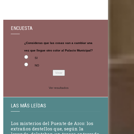
ENCUESTA
¿Consideras que las cosas van a cambiar una
vez que llegue otro color al Palacio Municipal?
SI
NO
Ver resultados
LAS MÁS LEÍDAS
Los misterios del Puente de Arco: los
extraños destellos que, según la
leyenda, delataban un tesoro enterrado