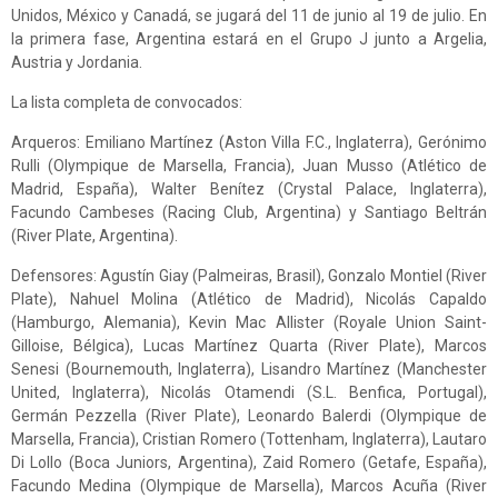
Unidos, México y Canadá, se jugará del 11 de junio al 19 de julio. En
la primera fase, Argentina estará en el Grupo J junto a Argelia,
Austria y Jordania.
La lista completa de convocados:
Arqueros: Emiliano Martínez (Aston Villa F.C., Inglaterra), Gerónimo
Rulli (Olympique de ‌Marsella, Francia), Juan Musso (Atlético de
Madrid, España), Walter Benítez (Crystal Palace, Inglaterra),
Facundo Cambeses (Racing Club, Argentina) y Santiago Beltrán
(River Plate, Argentina).
Defensores: Agustín Giay (Palmeiras, Brasil), Gonzalo Montiel (River
Plate), Nahuel Molina (Atlético de Madrid), Nicolás Capaldo
(Hamburgo, Alemania), Kevin Mac Allister (Royale Union Saint-
Gilloise, Bélgica), Lucas Martínez Quarta (River Plate), Marcos
Senesi (Bournemouth, Inglaterra), Lisandro Martínez (Manchester
United, Inglaterra), Nicolás Otamendi (S.L. Benfica, Portugal),
Germán Pezzella (River Plate), Leonardo Balerdi (Olympique de
Marsella, Francia), Cristian Romero (Tottenham, Inglaterra), Lautaro
Di Lollo (Boca Juniors, Argentina), Zaid Romero (Getafe, España),
Facundo Medina (Olympique de Marsella), Marcos Acuña (River