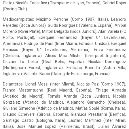
Plate), Nicolás Tagliafico (Olympique de Lyon, Francia), Gabriel Rojas
(Racing Club).
Mediocampistas: Máximo Perrone (Como 1907, Italia), ‌Leandro
Paredes (Boca Juniors), Guido Rodríguez (Valencia, España), Aníbal
Moreno (River Plate), Milton Delgado (Boca Juniors), Alan Varela (FC
Porto, Portugal), Ezequiel ⁠Fernández (Bayer 04 Leverkusen,
Alemania), Rodrigo de Paul (Inter Miami, Estados Unidos), Exequiel
Palacios (Bayer 04 Leverkusen, Alemania), Enzo Fernández
(Chelsea, Inglaterra), Alexis Mac Allister (Liverpool, Inglaterra),
Giovani Lo Celso (Real Betis, España), ⁠Nicolás Domínguez
(Nottingham Forest, Inglaterra), Emiliano Buendía (Aston Villa,
Inglaterra), Valentín Barco (Racing de Estrasburgo, Francia).
Delanteros: Lionel Messi (Inter Miami), Nicolás Paz (Como 1907),
Franco Mastantuono (Real Madrid, España), Thiago Almada
(Atlético de Madrid), Tomás Aranda (Boca Juniors), Nicolás
González (Atlético de Madrid), Alejandro Garnacho (Chelsea),
Giuliano Simeone (Atlético de Madrid), Matías Soulé (Roma, Italia),
Claudio Echeverri (Girona, España), Gianluca Prestianni (Benfica),
Santiago Castro (Bologna, Italia), Lautaro Martínez (Inter Milan,
Italia), José Manuel López (Palmeiras, Brasil), Julián Álvarez