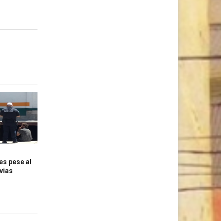
s pese al
vias