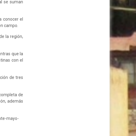
tal se suman
a conocer el
 en campo.
e la región,
ntras que la
tinas con el
ción de tres
 completa de
ción, además
nte-mayo-