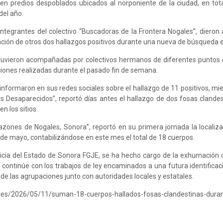
en predios despoblados ubicados al norponiente de la ciudad, en to
del año.
integrantes del colectivo “Buscadoras de la Frontera Nogales”, dieron 
ción de otros dos hallazgos positivos durante una nueva de búsqueda
tuvieron acompañadas por colectivos hermanos de diferentes puntos d
ciones realizadas durante el pasado fin de semana.
informaron en sus redes sociales sobre el hallazgo de 11 positivos, mie
 Desaparecidos”, reportó días antes el hallazgo de dos fosas clandes
 los sitios.
zones de Nogales, Sonora”, reportó en su primera jornada la localiza
de mayo, contabilizándose en este mes el total de 18 cuerpos.
sticia del Estado de Sonora FGJE, se ha hecho cargo de la exhumación
e continúe con los trabajos de ley encaminados a una futura identifica
 de las agrupaciones junto con autoridades locales y estatales.
ales/2026/05/11/suman-18-cuerpos-hallados-fosas-clandestinas-dura