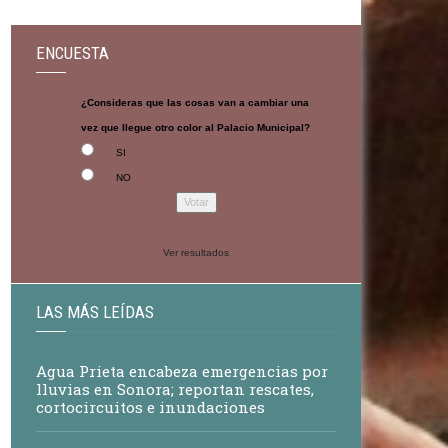
ENCUESTA
¿Consideras que las cosas van a cambiar una
vez que llegue otro color al Palacio Municipal?
SI
NO
Ver resultados
LAS MÁS LEÍDAS
Agua Prieta encabeza emergencias por
lluvias en Sonora; reportan rescates,
cortocircuitos e inundaciones